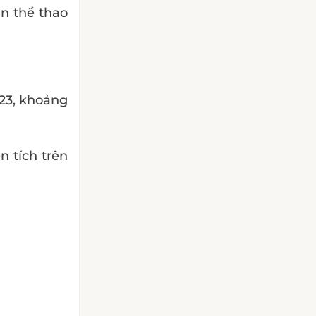
ân thể thao
✕
23, khoảng
n tích trên