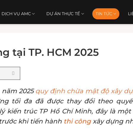
DỊCH VỤ AMC
DỰ ÁN THỰC TẾ
TIN TỨC
LI
g tại TP. HCM 2025
g năm 2025
quy định chừa mật độ xây d
g tối đa đã được thay đổi theo quyế
ý kiến trúc TP Hồ Chí Minh, đây là một
rước khi tiến hành
thi công
xây dựng nh