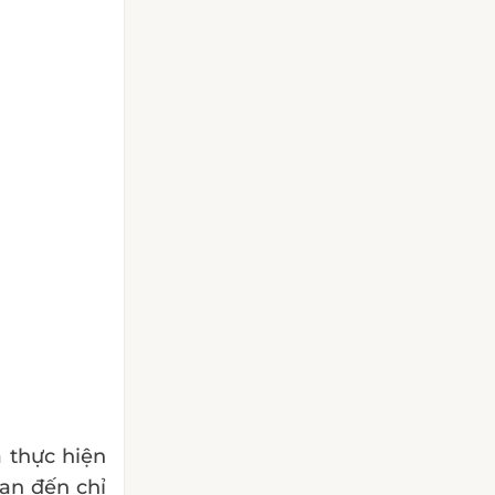
à thực hiện
uan đến chỉ