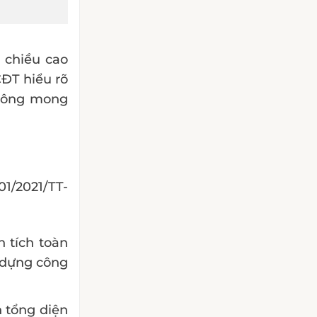
 chiều cao
CĐT hiểu rõ
không mong
1/2021/TT-
n tích toàn
 dựng công
n tổng diện