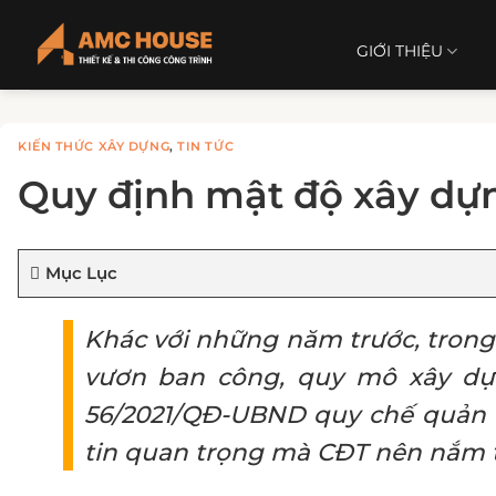
Chuyển
đến
GIỚI THIỆU
nội
dung
KIẾN THỨC XÂY DỰNG
,
TIN TỨC
Quy định mật độ xây dựn
Mục Lục
Khác với những năm trước, tron
vươn ban công, quy mô xây dựn
56/2021/QĐ-UBND quy chế quản l
tin quan trọng mà CĐT nên nắm t